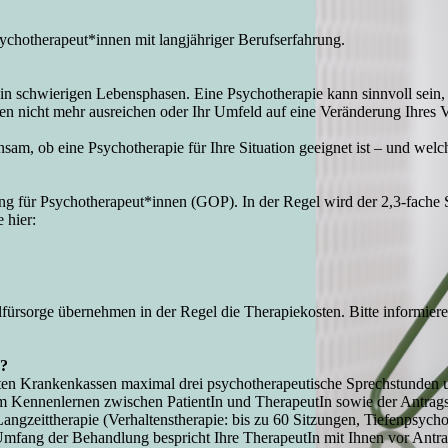
ychotherapeut*innen mit langjähriger Berufserfahrung.
 in schwierigen Lebensphasen. Eine Psychotherapie kann sinnvoll sein
ien nicht mehr ausreichen oder
Ihr Umfeld auf eine Veränderung Ihres
am, ob eine Psychotherapie für Ihre Situation geeignet ist – und welc
 für Psychotherapeut*innen (GOP). In der Regel wird der 2,3-fache Sa
 hier:
fürsorge übernehmen in der Regel die Therapiekosten. Bitte informieren
e?
n Krankenkassen maximal drei psychotherapeutische Sprechstunden un
em Kennenlernen zwischen PatientIn und TherapeutIn sowie der Antragss
Langzeittherapie (Verhaltenstherapie: bis zu 60 Sitzungen, Tiefenpsycho
Umfang der Behandlung bespricht Ihre TherapeutIn mit Ihnen vor Antra