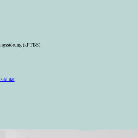
tungsstörung (kPTBS)
ibilität
.