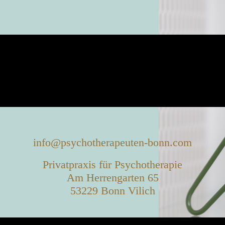
info@psychotherapeuten-bonn.com
Privatpraxis für Psychotherapie
Am Herrengarten 65
53229 Bonn Vilich