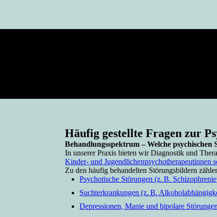
Häufig gestellte Fragen zur Ps
Behandlungs­spektrum – Welche psychischen 
In unserer Praxis bieten wir Diagnostik und Ther
Kinder- und Jugendlichenpsychotherapeutinnen 
Zu den häufig behandelten Störungsbildern zähle
Psychotische Störungen (z. B. Schizophrenie
Suchterkrankungen (z. B. Alkoholabhängigkei
Depressionen, Manie und bipolare Störunge