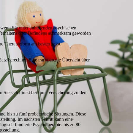
, wenn Sie unter anhaltenden psychischen
 Verhaltens oder Befindens aufmerksam geworden
he Therapieform am besten passt.
tz berechnet. Eine transparente Übersicht über
 Sie sich direkt bei Ihrer Versicherung zu den
d bis zu fünf probatorische Sitzungen. Diese
tellung. Im nächsten Schritt kann eine
logisch fundierte Psychotherapie: bis zu 80
gsstellung.